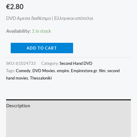
€
2.80
DVD Αμεσα διαθέσιμο | Ελληνικοι υπότιτλοι
Availability:
1 in stock
ADD TO CART
SKU:
tt1024733
Category:
Second Hand DVD
Tags:
Comedy
,
DVD Movies
,
empire
,
Empirestore.gr
,
film
,
second
hand movies
,
Thessaloniki
Description
Additional information
Reviews (0)