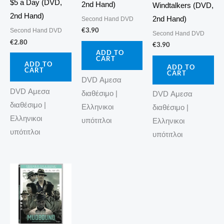
$5 a Day (DVD,
2nd Hand)
Windtalkers (DVD,
2nd Hand)
2nd Hand)
Second Hand DVD
€
3.90
Second Hand DVD
Second Hand DVD
€
2.80
€
3.90
ADD TO
CART
ADD TO
ADD TO
CART
CART
DVD Αμεσα
DVD Αμεσα
διαθέσιμο |
DVD Αμεσα
διαθέσιμο |
Ελληνικοι
διαθέσιμο |
Ελληνικοι
υπότιτλοι
Ελληνικοι
υπότιτλοι
υπότιτλοι