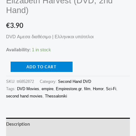
Elizabeth Harvest (DVD, 2nd
Hand)
€
3.90
DVD Αμεσα διαθέσιμο | Ελληνικοι υπότιτλοι
Availability:
1 in stock
ADD TO CART
SKU:
tt6852872
Category:
Second Hand DVD
Tags:
DVD Movies
,
empire
,
Empirestore.gr
,
film
,
Horror
,
Sci-Fi
,
second hand movies
,
Thessaloniki
Description